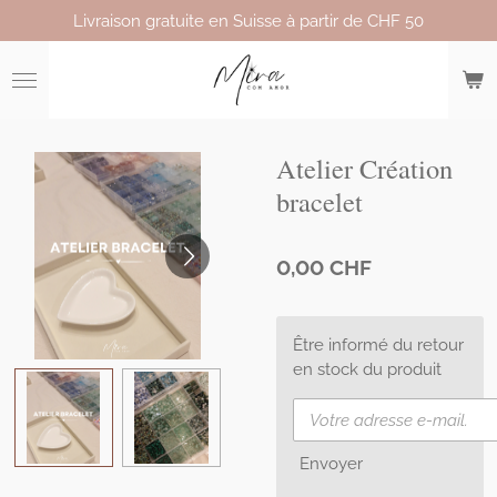
Livraison gratuite en Suisse à partir de CHF 50
Passer
au
contenu
principal
Atelier Création
bracelet
0,00 CHF
Être informé du retour
en stock du produit
Envoyer